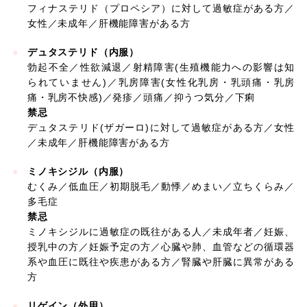
フィナステリド（プロペシア）に対して過敏症がある方／
女性／未成年／肝機能障害がある方
デュタステリド（内服）
勃起不全／性欲減退／射精障害(生殖機能力への影響は知
られていません)／乳房障害(女性化乳房・乳頭痛・乳房
痛・乳房不快感)／発疹／頭痛／抑うつ気分／下痢
禁忌
デュタステリド(ザガーロ)に対して過敏症がある方／女性
／未成年／肝機能障害がある方
ミノキシジル（内服）
むくみ／低血圧／初期脱毛／動悸／めまい／立ちくらみ／
多毛症
禁忌
ミノキシジルに過敏症の既往がある人／未成年者／妊娠、
授乳中の方／妊娠予定の方／心臓や肺、血管などの循環器
系や血圧に既往や疾患がある方／腎臓や肝臓に異常がある
方
リゲイン（外用）