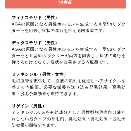
治療薬
フィナステリド（男性）
AGAの原因となる男性ホルモンを生成するⅡ型5αリダク
ターゼを阻害し症状の進行を抑える内服薬です。
デュタステリド（男性）
AGAの原因となる男性ホルモンを生成するⅠ型5αリダク
ターゼとⅡ型5αリダクターゼ両方を阻害し、症状の進行を
抑えるだけでなく、症状を改善させる内服薬です。
ミノキシジル（男性・女性）
毛細血管を拡張して、血液の流れを促進しヘアサイクルを
整える内服薬。必要な栄養を送り込み発毛効果・育毛効
果・脱毛予防効果が期待できます。
リゲイン（男性）
ミノキシジル5％を有効成分とした男性型脱毛症向け液だ
れしない泡タイプの育毛剤。発毛効果・育毛効果・脱毛予
防効果が期待できます。