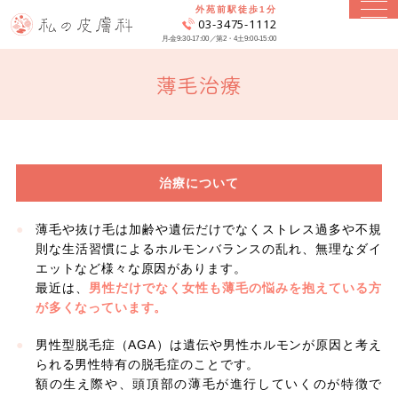
外苑前駅徒歩1分
03-3475-1112
月-金9:30-17:00／第2・4土9:00-15:00
薄毛治療
治療について
薄毛や抜け毛は加齢や遺伝だけでなくストレス過多や不規
則な生活習慣によるホルモンバランスの乱れ、無理なダイ
エットなど様々な原因があります。
最近は、
男性だけでなく女性も薄毛の悩みを抱えている方
が多くなっています。
男性型脱毛症（AGA）は遺伝や男性ホルモンが原因と考え
られる男性特有の脱毛症のことです。
額の生え際や、頭頂部の薄毛が進行していくのが特徴で