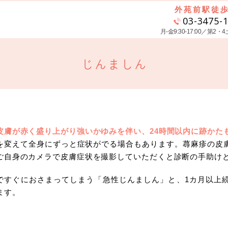
外苑前駅徒歩
03-3475-
月-金9:30-17:00／第2・4土9
じんましん
皮膚が赤く盛り上がり強いかゆみを伴い、24時間以内に跡かた
を変えて全身にずっと症状がでる場合もあります。蕁麻疹の皮
ご自身のカメラで皮膚症状を撮影していただくと診断の手助け
ですぐにおさまってしまう「急性じんましん」と、1カ月以上
ます。