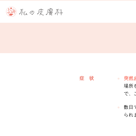
症 状
突然
場所
で、
数日
られ