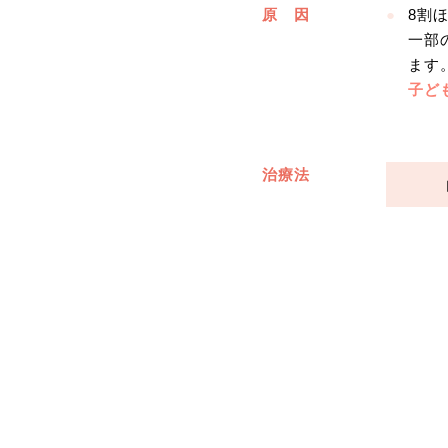
原 因
8割
一部
ます
子ど
治療法