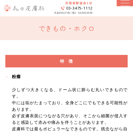
外苑前駅徒歩1分
03-3475-1112
月-金9:30-17:00／第2・4土9:00-15:00
できもの・ホクロ
特 徴
粉瘤
少しずつ大きくなる、ドーム状に膨らむ丸いできもので
す。
中には垢がたまっており、全身どこにでもできる可能性が
あります。
必ず皮膚表面につながる穴があり、そこから細菌が侵入す
ると感染して赤みや痛みを伴うことがあります。
皮膚科では最もポピュラーなできものです。残念ながら自